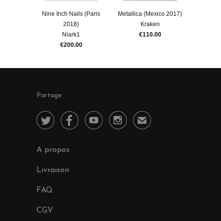
Nine Inch Nails (Paris
Metallica (Mexico 2017)
2018)
Kraken
Niark1
€110.00
€200.00
Partage




✉
A propos
Livraison
FAQ
CGV