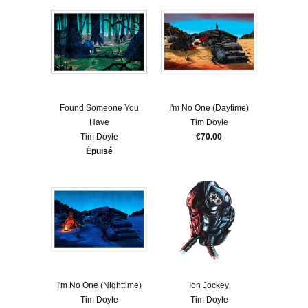
Found Someone You
I'm No One (Daytime)
Have
Tim Doyle
Tim Doyle
€70.00
Épuisé
I'm No One (Nighttime)
Ion Jockey
Tim Doyle
Tim Doyle