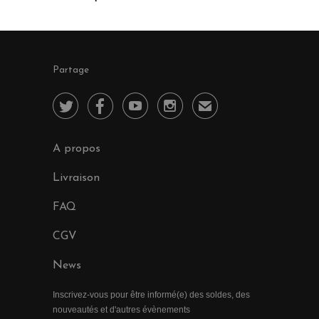
Partage




✉
A propos
Livraison
FAQ
CGV
News
Inscrivez-vous pour être informé(e) des soldes, des
nouveautés et d'autres évènements