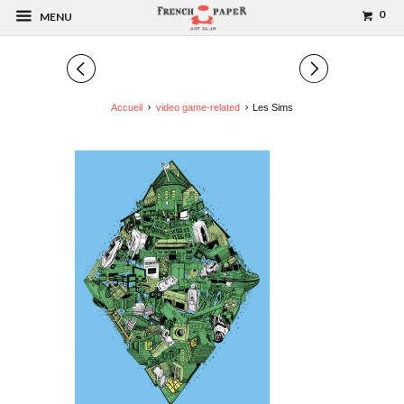
0
MENU
◅
▻
Accueil
video game-related
Les Sims