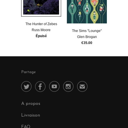
The Hunter of Zebes
Russ Moore
The Sims "Lounge"
Épuisé
Glen Brogan
€35.00
Partage




✉
A propos
Livraison
FAQ