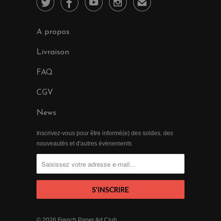




✉
A propos
Livraison
FAQ
CGV
News
Inscrivez-vous pour être informé(e) des soldes, des
nouveautés et d'autres évènements
© 2026
French Paper Art Club
.