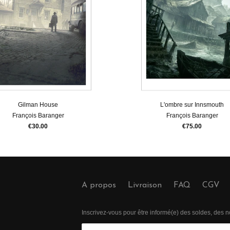
Gilman House
L'ombre sur Innsmouth
François Baranger
François Baranger
€30.00
€75.00
A propos
Livraison
FAQ
CGV
Inscrivez-vous pour être informé(e) des soldes, des