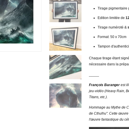
Tirage pigmentaire 
Edition limitée de
1
Tirage numéroté &
Format: 50 x 70cm
Tampon d'authenticit
Chaque tirage étant signé 
nécessaire dans la prépa
_____
François Baranger
est il
jeu-vidéo (Heavy Rain, Be
Titans, etc.).
Hommage au Mythe de Cthu
de Cthulhu". Cette œuvre s
l'œuvre fantastique du cé