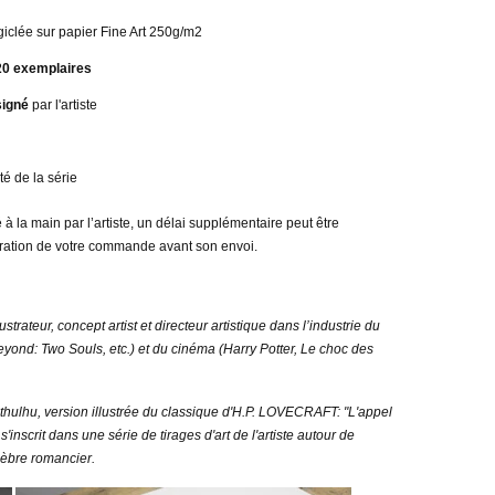
giclée sur papier Fine Art 250g/m2
20 exemplaires
signé
par l'artiste
é de la série
à la main par l’artiste, un délai supplémentaire peut être
ration de votre commande avant son envoi.
lustrateur, concept artist et directeur artistique dans l’industrie du
yond: Two Souls, etc.) et du cinéma (Harry Potter, Le choc des
lhu, version illustrée du classique d'H.P. LOVECRAFT: "L'appel
'inscrit dans une série de tirages d'art de l'artiste autour de
lèbre romancier.