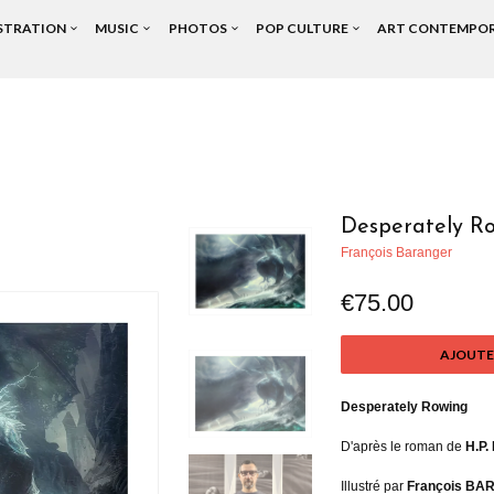
USTRATION
MUSIC
PHOTOS
POP CULTURE
ART CONTEMPO
Desperately R
François Baranger
€75.00
AJOUTE
Desperately Rowing
D'après le roman de
H.P.
Illustré par
François B