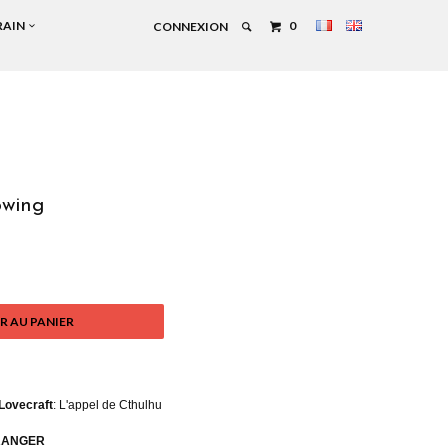
RAIN
0
CONNEXION
owing
R AU PANIER
 Lovecraft
: L'appel de Cthulhu
ARANGER