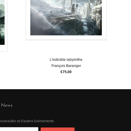
L'indicible labyrinthe
François Baranger
€75.00
News
 nouveautés et d'autres évènements