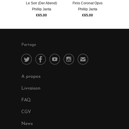
Le Soir (Der Abend)
Finis Coronat Opvs
Phillip Janta
Phillip Janta
€65.00
€65.00
Partage




✉
A propos
Livraison
FAQ
CGV
News