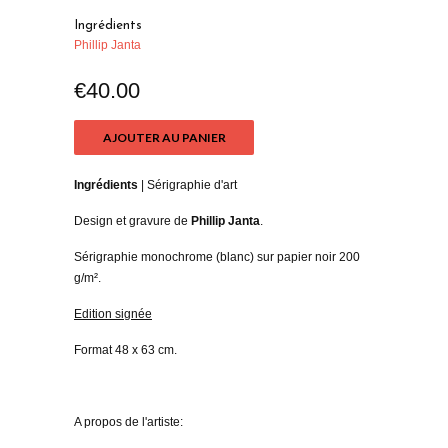
Ingrédients
Phillip Janta
€40.00
AJOUTER AU PANIER
Ingrédients
| Sérigraphie d'art
Design et gravure de
Phillip Janta
.
Sérigraphie monochrome (blanc) sur papier noir 200
g/m².
Edition signée
Format 48 x 63 cm.
A propos de l'artiste: