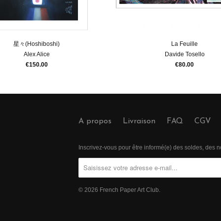
星々(Hoshiboshi)
La Feuille
Alex Alice
Davide Tosello
€150.00
€80.00
A propos
Livraison
FAQ
CGV
Inscrivez-vous pour être informé(e) des soldes, des
© 2026
French Paper Art Club
.