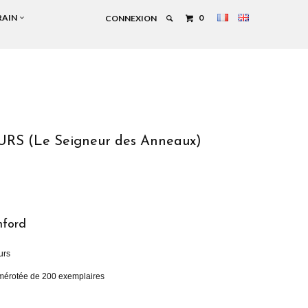
RAIN
0
CONNEXION
RS (Le Seigneur des Anneaux)
mford
urs
umérotée de 200 exemplaires