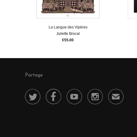
La Langue des Vipères
Juliette Brocal
€55.00
Partage




✉