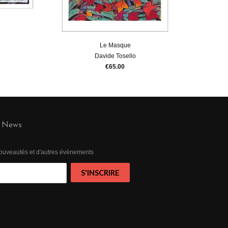
Le Masque
Davide Tosello
€65.00
News
 nouveautés et d'autres évènements