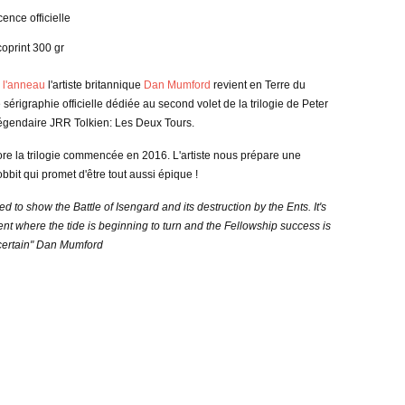
ence officielle
coprint 300 gr
l'anneau
l'artiste britannique
Dan Mumford
revient en Terre du
 sérigraphie officielle dédiée au second volet de la trilogie de Peter
légendaire JRR Tolkien: Les Deux Tours.
lore la trilogie commencée en 2016. L'artiste nous prépare une
bit qui promet d'être tout aussi épique !
ted to show the Battle of Isengard and its destruction by the Ents. It's
t where the tide is beginning to turn and the Fellowship success is
ertain
"
Dan Mumford