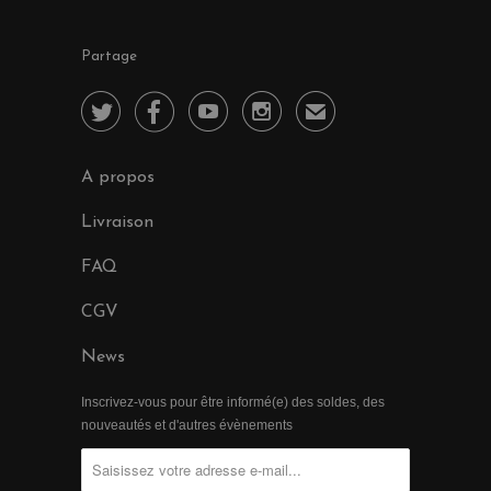
Partage




✉
A propos
Livraison
FAQ
CGV
News
Inscrivez-vous pour être informé(e) des soldes, des
nouveautés et d'autres évènements