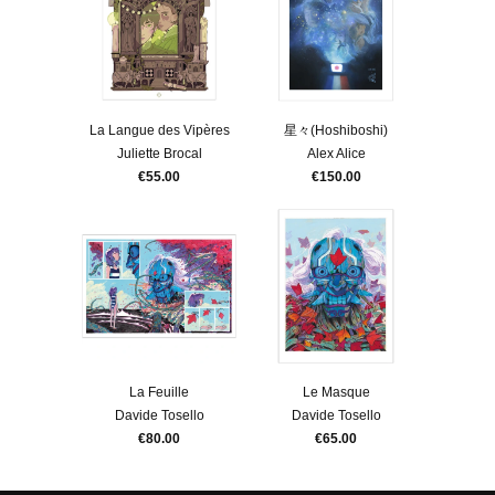
La Langue des Vipères
星々(Hoshiboshi)
Juliette Brocal
Alex Alice
€55.00
€150.00
La Feuille
Le Masque
Davide Tosello
Davide Tosello
€80.00
€65.00