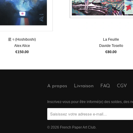
星々(Hoshiboshi)
La Feuille
Alex Alice
Davide Tosello
€150.00
€80.00
A propos
Livraison
FAQ
CGV
Inscrivez-vous pour être informé(e) des soldes, des
© 2026
French Paper Art Club
.