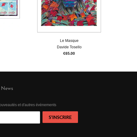
Le Masque
Davide Tosello
€65.00
News
 nouveautés et d'autres évènements