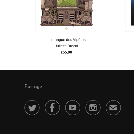
La Langue des Vipères
Juliette Brocal
€55.00
Partage




✉