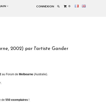
RAIN
0
CONNEXION
ne, 2002) par l'artiste Gander
2
au Forum de
Melbourne
(Australie).
r
.
ée de
550 exemplaires
!