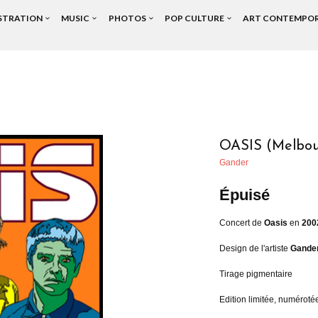
USTRATION
MUSIC
PHOTOS
POP CULTURE
ART CONTEMPO
OASIS (Melbour
Gander
Épuisé
Concert de
Oasis
en
200
Design de l'artiste
Gande
Tirage pigmentaire
Edition limitée, numérot