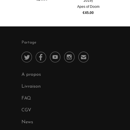
2019)
Apes of Doom
€45.00
Partage




✉
A propos
Livraison
FAQ
CGV
News