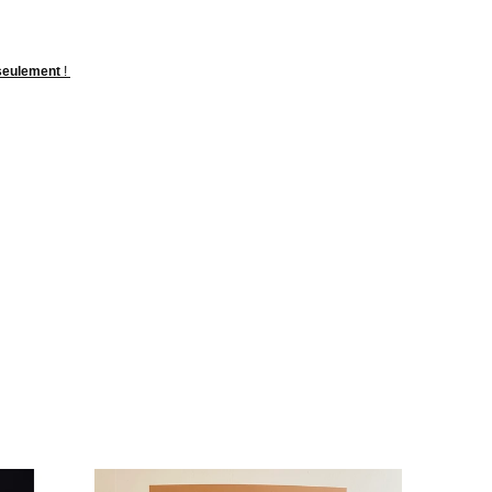
 seulement
!