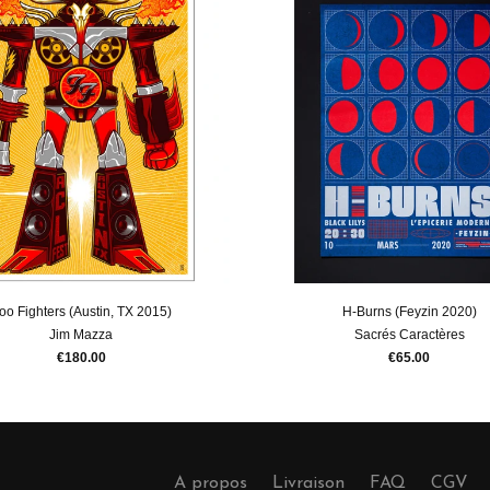
oo Fighters (Austin, TX 2015)
H-Burns (Feyzin 2020)
Jim Mazza
Sacrés Caractères
€180.00
€65.00
A propos
Livraison
FAQ
CGV