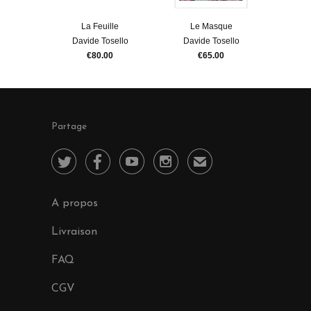
La Feuille
Le Masque
Davide Tosello
Davide Tosello
€80.00
€65.00
Partage




✉
A propos
Livraison
FAQ
CGV