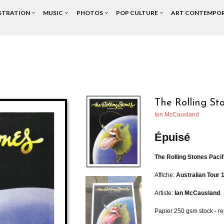
USTRATION
MUSIC
PHOTOS
POP CULTURE
ART CONTEMPO
The Rolling St
Ian McCausland
Épuisé
The Rolling Stones Pacif
Affiche:
Australian Tour 
Artiste:
Ian McCausland
.
Papier 250 gsm stock - re